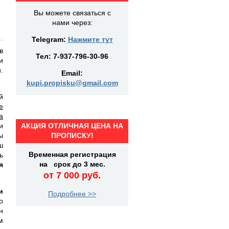
Вы можете связаться с
нами через:
Telegram:
Нажмите тут
в
Тел:
7-937-796-30-96
и
.
Email:
kupi.propisku@gmail.com
й
е
а
и
АКЦИЯ ОТЛИЧНАЯ ЦЕНА НА
ы
ПРОПИСКУ!
ш
Временная регистрация
ь
на срок до 3 мес.
я
от 7 000 руб.
и
Подробнее >>
о
н
м