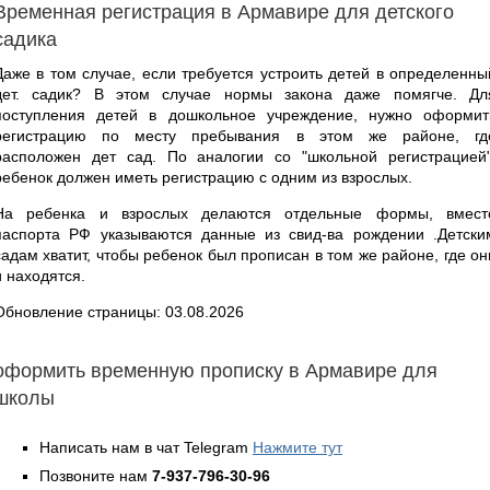
Временная регистрация в Армавире для детского
садика
Даже в том случае, если требуется устроить детей в определенны
дет. садик? В этом случае нормы закона даже помягче. Дл
поступления детей в дошкольное учреждение, нужно оформит
регистрацию по месту пребывания в этом же районе, гд
расположен дет сад. По аналогии со "школьной регистрацией"
ребенок должен иметь регистрацию с одним из взрослых.
На ребенка и взрослых делаются отдельные формы, вмест
паспорта РФ указываются данные из свид-ва рождении .Детски
садам хватит, чтобы ребенок был прописан в том же районе, где он
и находятся.
Обновление страницы: 03.08.2026
оформить временную прописку в Армавире для
школы
Написать нам в чат Telegram
Нажмите тут
Позвоните нам
7-937-796-30-96