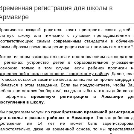
Временная регистрация для школы в
Армавире
Практически каждый родитель хочет пристроить своих детей 
элитную школу или гимназию с лучшими преподавателями 
соответствующую самым современным стандартам в обучении
Каким образом временная регистрация сможет помочь вам в этом?
Исходя из норм законодательства и постановлениям законодателе
в регионах,
устройство детей в образовательное учреждени
возможно только в том случае, если ребенок прописан н
закрепленной к школе местности - конкретному району
. Далее, есл
в классах остаются вакантные места, зачисляются прочие кандидат
обучаться в этом заведении. Если вы предпочитаете, чтобы Ва
ребенок не остался "за бортом", вы должны быть готовы действоват
и оформить
временную регистрацию в Армавире дл
поступления в школу
.
Мы предлагаем услуги по
приобретению временной регистраци
для школы в разных районах в Армавире
. Так как ребенок д
достижения им 14 лет не может быть зарегистрирова
самостоятельно, даже на временной основе, то мы представляе